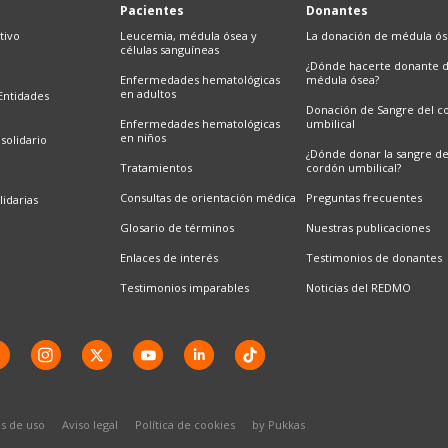
Pacientes
Donantes
tivo
Leucemia, médula ósea y
La donación de médula ó
células sanguíneas
¿Dónde hacerte donante 
Enfermedades hematológicas
médula ósea?
en adultos
Entidades
Donación de Sangre del c
Enfermedades hematológicas
umbilical
en niños
solidario
¿Dónde donar la sangre d
Tratamientos
cordón umbilical?
Consultas de orientación médica
Preguntas frecuentes
lidarias
Glosario de términos
Nuestras publicaciones
Enlaces de interés
Testimonios de donantes
Testimonios imparables
Noticias del REDMO
s de uso
Aviso legal
Política de cookies
by Pukkas