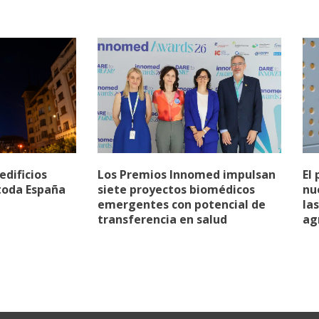
edificios
Los Premios Innomed impulsan
El
toda España
siete proyectos biomédicos
nu
emergentes con potencial de
la
transferencia en salud
ag