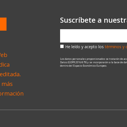
Suscríbete a nuest
He leído y acepto los
términos y 
Los datos personales proporcionados se tratarán de ac
Datos (GDPR 2016/679) y se incorporarán a la base de d
dentro del Espacio Económico Europeo.