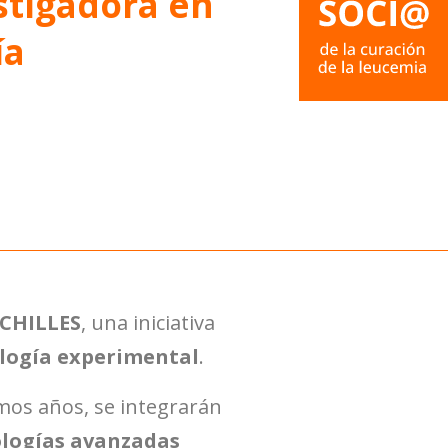
stigadora en
ía
ACHILLES
, una iniciativa
logía experimental
.
mos años, se integrarán
logías avanzadas