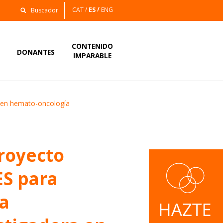
CAT
ES
ENG
CONTENIDO
S
DONANTES
IMPARABLE
a en hemato-oncología
royecto
S para
va