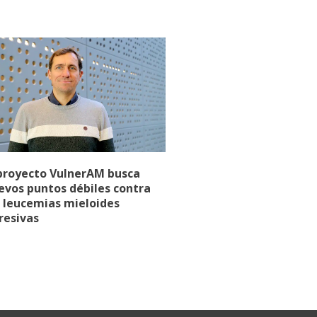
 proyecto VulnerAM busca
evos puntos débiles contra
s leucemias mieloides
resivas