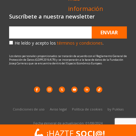
Suscríbete a nuestra newsletter
ENVIAR
He leído y acepto los
términos y condiciones
.
Los datos personales proporcionados se tratarán de acuerdo con el Reglamento General de
Protección de Datos (GDPR 2016/679) y se incorporarán a la base de datos de la Fundación
Josep Carreras que se encuentra dentro del Espacio Económico Europeo.
Condiciones de uso
Aviso legal
Política de cookies
by Pukkas
Fecha general de actualización: 01/08/2024
¡HAZTE
¡HAZTE
SOCI@!
SOCI@!