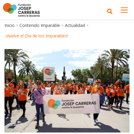
Inicio
>
Contenido Imparable
>
Actualidad
>
¡Vuelve el Día de los Imparables!