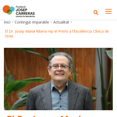
Inici
>
Contingut Imparable
>
Actualitat
>
El Dr. Josep Maria Ribera rep el Premi a l’Excel·lència Clínica de
l’EHA