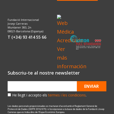
Fundació Internacional
Josep Carreras
Muntaner 383, 2n
08021-Barcelona (Espanya)
T (+34) 93 414 55 66
Subscriu-te al nostre newsletter
ENVIAR
He llegit i accepto els
termes i les condicions
.
Les dades personals proporcionades es tractaran d’acord amb el Reglament General de
Protecció de Dades (GDPR 2016/679) i s’incorporaran a la base de dades de la Fundació Josep
Carreras que es troba dins de l’Espai Econòmic Europeu.