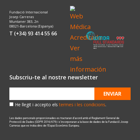
Fundació Internacional
Josep Carreras
Muntaner 383, 2n
08021-Barcelona (Espanya)
T (+34) 93 414 55 66
Subscriu-te al nostre newsletter
ENVIAR
He llegit i accepto els
termes i les condicions
.
Les dades personals proporcionades es tractaran d’acord amb el Reglament General de
Protecció de Dades (GDPR 2016/679) i s’incorporaran a la base de dades de la Fundació Josep
Carreras que es troba dins de l’Espai Econòmic Europeu.