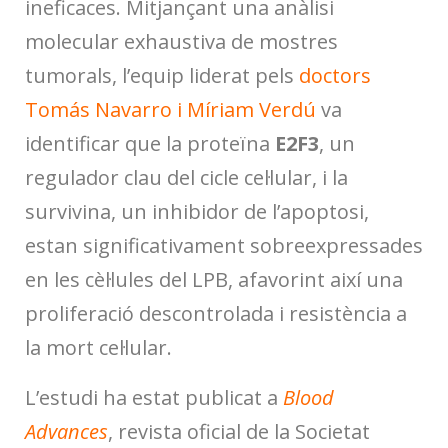
ineficaces. Mitjançant una anàlisi
molecular exhaustiva de mostres
tumorals, l’equip liderat pels
doctors
Tomás Navarro i Míriam Verdú
va
identificar que la proteïna
E2F3
, un
regulador clau del cicle cel·lular, i la
survivina, un inhibidor de l’apoptosi,
estan significativament sobreexpressades
en les cèl·lules del LPB, afavorint així una
proliferació descontrolada i resistència a
la mort cel·lular.
L’estudi ha estat publicat a
Blood
Advances
, revista oficial de la Societat