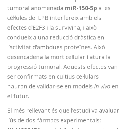
tumoral anomenada
miR-150-5p
a les
cèl·lules del LPB interfereix amb els
efectes d’E2F3 i la survivina, i això
condueix a una reducció dràstica en
l’activitat d’ambdues proteïnes. Això
desencadena la mort cel·lular i atura la
progressió tumoral. Aquests efectes van
ser confirmats en cultius cel·lulars i
hauran de validar-se en models
in vivo
en
el futur.
El més rellevant és que l’estudi va avaluar
l’ús de dos fàrmacs experimentals: