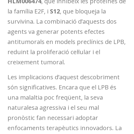
HLM006474
, que inhibeix les proteïnes de
la família E2F, i
S12
, que bloqueja la
survivina. La combinació d’aquests dos
agents va generar potents efectes
antitumorals en models preclínics de LPB,
reduint la proliferació cel·lular i el
creixement tumoral.
Les implicacions d’aquest descobriment
són significatives. Encara que el LPB és
una malaltia poc freqüent, la seva
naturalesa agressiva i el seu mal
pronòstic fan necessari adoptar
enfocaments terapèutics innovadors. La