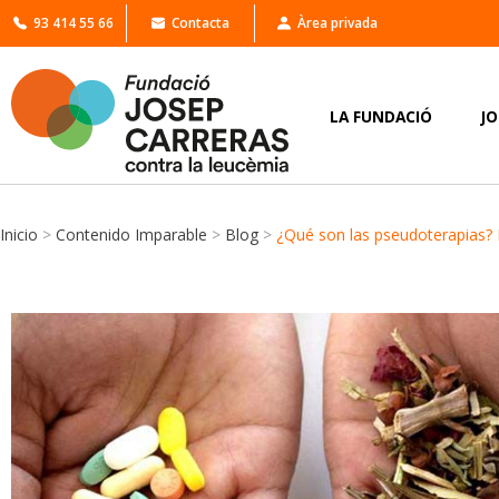
93 414 55 66
Contacta
Àrea privada
LA FUNDACIÓ
J
Inicio
>
Contenido Imparable
>
Blog
>
¿Qué son las pseudoterapias? R