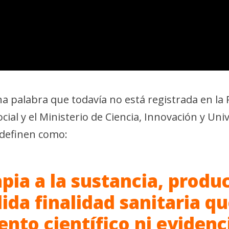
na palabra que todavía no está registrada en la 
al y el Ministerio de Ciencia, Innovación y Univ
o definen como:
ia a la sustancia, produc
ida finalidad sanitaria q
nto científico ni evidenci