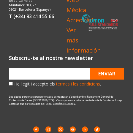
Josep Carreras
Muntaner 383, 2n
08021-Barcelona (Espanya)
T (+34) 93 414 55 66
Subscriu-te al nostre newsletter
ENVIAR
He llegit i accepto els
termes i les condicions
.
Les dades personals proporcionades es tractaran d’acord amb el Reglament General de
Protecció de Dades (GDPR 2016/679) i s’incorporaran a la base de dades de la Fundació Josep
Carreras que es troba dins de l’Espai Econòmic Europeu.