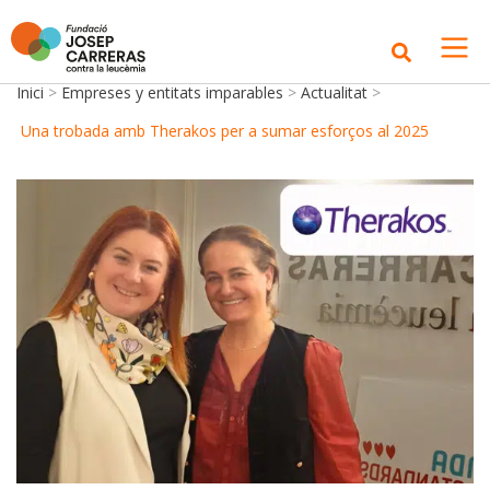
Inici
>
Empreses y entitats imparables
>
Actualitat
>
Una trobada amb Therakos per a sumar esforços al 2025