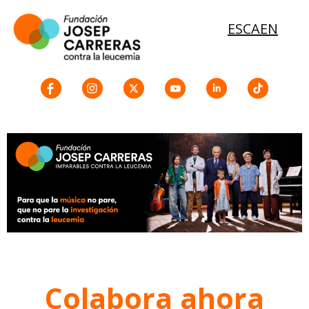
ES
CA
EN
Colabora ahora