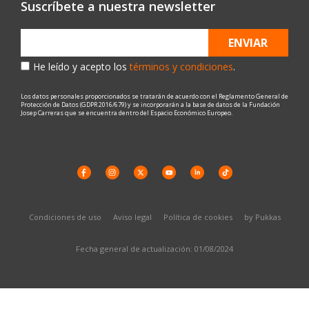
Suscríbete a nuestra newsletter
ENVIAR
He leído y acepto los
términos y condiciones
.
Los datos personales proporcionados se tratarán de acuerdo con el Reglamento General de
Protección de Datos (GDPR 2016/679) y se incorporarán a la base de datos de la Fundación
Josep Carreras que se encuentra dentro del Espacio Económico Europeo.
Condiciones de uso
Aviso legal
Política de cookies
by Pukkas
Fecha general de actualización: 01/08/2024