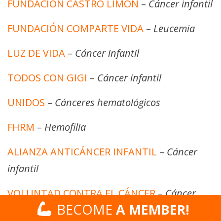
FUNDACIÓN CASTRO LIMÓN
–
Cáncer infantil
FUNDACIÓN COMPARTE VIDA
–
Leucemia
LUZ DE VIDA
–
Cáncer infantil
TODOS CON GIGI
–
Cáncer infantil
UNIDOS
–
Cánceres hematológicos
FHRM
–
Hemofilia
ALIANZA ANTICÁNCER INFANTIL
–
Cáncer
infantil
VOLUNTAD CONTRA EL CÁNCER
–
Cáncer
BECOME
BECOME
A MEMBER!
A MEMBER!
infantil