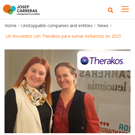
Home
>
Unstoppable companies and entities
>
News
>
Un encuentro con Therakos para sumar esfuerzos en 2025