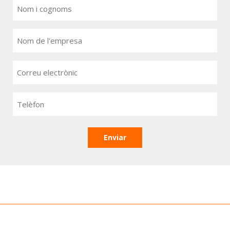
Nom
i
Nom
cognoms
i
(Obligatori)
Correu
cognoms
electrònic
(Obligatori)
Telèfon