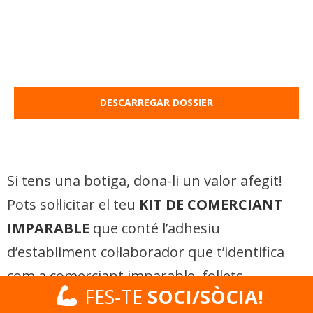
DESCARREGAR DOSSIER
Si tens una botiga, dona-li un valor afegit!
Pots sol·licitar el teu
KIT DE COMERCIANT
IMPARABLE
que conté l’adhesiu
d’establiment col·laborador que t’identifica
com a comerciant imparable, follets
FES-TE
FES-TE
SOCI/SÒCIA!
SOCI/SÒCIA!
informatius per als teus clients, una