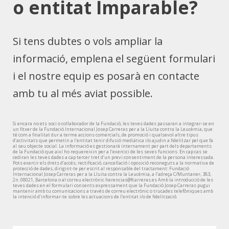
o entitat Imparable?
Si tens dubtes o vols ampliar la
informació, emplena el següent formulari
i el nostre equip es posarà en contacte
amb tu al més aviat possible.
Si encara no ets soci o col·laborador de la Fundació, les teves dades passaran a integrar-se en
un fitxer de la Fundació Internacional Josep Carreras per a la Lluita contra la Leucèmia, que
té com a finalitat dur a terme accions comercials, de promoció i qualsevol altre tipus
d’activitats que permetin a l’entitat tenir difusió mediàtica i/o ajudin a fidelitzar pel que fa
al seu objecte social. La informació es gestionarà internament per part dels departaments
de la Fundació que així ho requereixin per a l’exercici de les seves funcions. En cap cas se
cediran les teves dades a cap tercer tret d’un previ consentiment de la persona interessada.
Pots exercir els drets d’accés, rectificació, cancel·lació i oposició reconeguts a la normativa de
protecció de dades, dirigint-te per escrit al responsable del tractament: Fundació
Internacional Josep Carreras per a la Lluita contra la Leucèmia, a l’adreça C/Muntaner, 383,
2n. 08021, Barcelona o al correu electrònic herencias@fcarreras.es Amb la introducció de les
teves dades en el formulari consents expressament que la Fundació Josep Carreras pugui
mantenir amb tu comunicacions a través de correu electrònic o trucades telefòniques amb
la intenció d’informar-te sobre les actuacions de l’entitat i/o de fidelització.