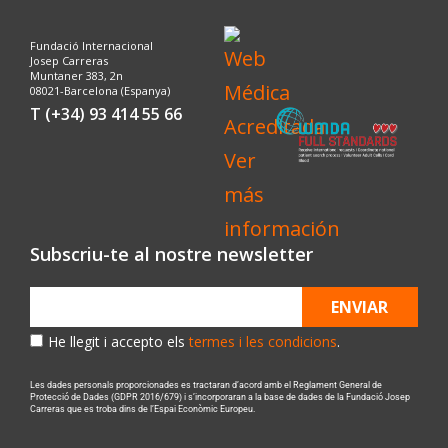
Fundació Internacional
Josep Carreras
Muntaner 383, 2n
08021-Barcelona (Espanya)
T (+34) 93 414 55 66
Subscriu-te al nostre newsletter
ENVIAR
He llegit i accepto els
termes i les condicions
.
Les dades personals proporcionades es tractaran d’acord amb el Reglament General de
Protecció de Dades (GDPR 2016/679) i s’incorporaran a la base de dades de la Fundació Josep
Carreras que es troba dins de l’Espai Econòmic Europeu.