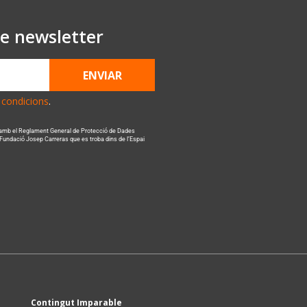
re newsletter
ENVIAR
s condicions
.
 amb el Reglament General de Protecció de Dades
 Fundació Josep Carreras que es troba dins de l’Espai
Contingut Imparable