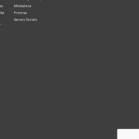
ia
Mediateca
·la
Premsa
Xarxes Socials
ó
ó