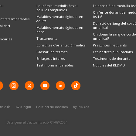
tiu
Leucèmia, medul·la òssia i
La donació de medul·la òss
cèl·lules sanguínies
On fer-te donant de medul
Malalties hematològiques en
òssia?
ntitats Imparables
adults
Donació de Sang del cord
lidari
Malalties hematològiques en
umbilical
nens
On donar la sang de cord
Tractaments
umbilical?
olidàries
Consultes d'orientació mèdica
Preguntes freqüents
Glossari de termes
Les nostres publicacions
Enllaços d’interès
Testimonis de donants
Testimonis imparables
Notícies del REDMO
ns d'ús
Avís legal
Política de cookies
by Pukkas
Data general d’actualització: 01/08/2024