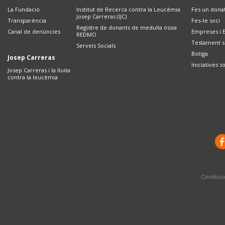
La Fundació
Institut de Recerca contra la Leucèmia
Fes un dona
Josep Carreras (IJC)
Transparència
Fes-te soci
Registre de donants de medul·la òssia
Canal de denúncies
Empreses i E
REDMO
Testament so
Serveis Socials
Botiga
Josep Carreras
Iniciatives s
Josep Carreras i la lluita
contra la leucèmia
Condicio