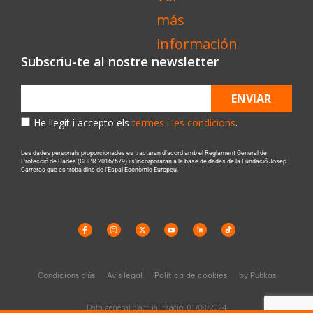
Subscriu-te al nostre newsletter
ENVIAR
He llegit i accepto els
termes i les condicions
.
Les dades personals proporcionades es tractaran d’acord amb el Reglament General de
Protecció de Dades (GDPR 2016/679) i s’incorporaran a la base de dades de la Fundació Josep
Carreras que es troba dins de l’Espai Econòmic Europeu.
Condicions d'ús
Avís legal
Política de cookies
by Pukkas
Data general d’actualització: 01/08/2024