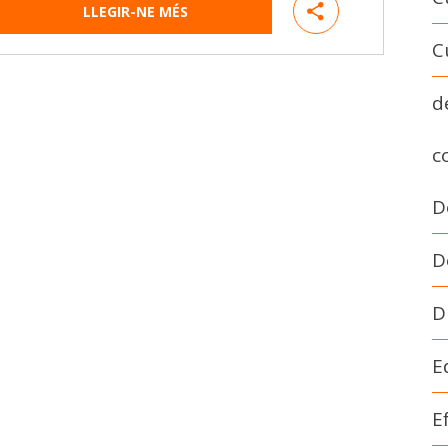
LLEGIR-NE MÉS
C
d
c
D
D
D
E
E