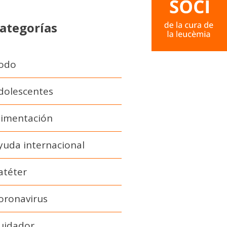
ategorías
odo
dolescentes
limentación
yuda internacional
atéter
oronavirus
uidador