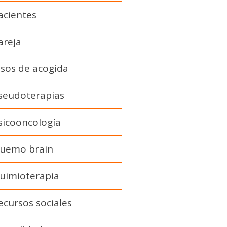
acientes
areja
isos de acogida
seudoterapias
sicooncología
uemo brain
uimioterapia
ecursos sociales