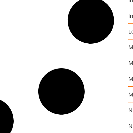
I
I
L
M
M
M
M
N
N