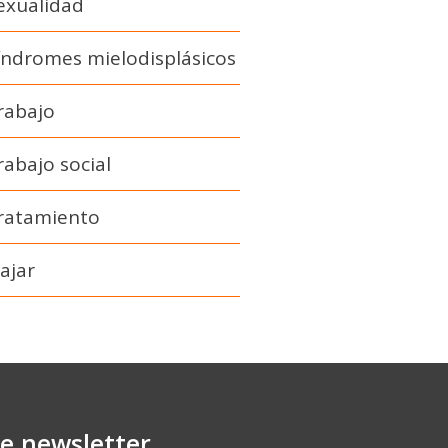
exualidad
índromes mielodisplásicos
rabajo
rabajo social
ratamiento
iajar
re newsletter