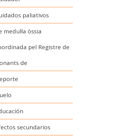
uidados paliativos
e medul·la òssia
oordinada pel Registre de
onants de
eporte
uelo
ducación
fectos secundarios