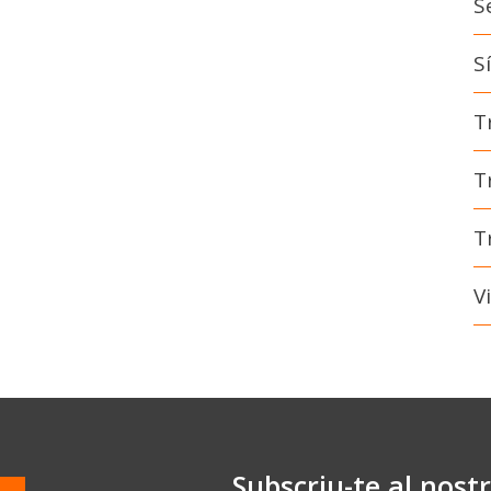
S
S
T
T
T
V
Subscriu-te al nost