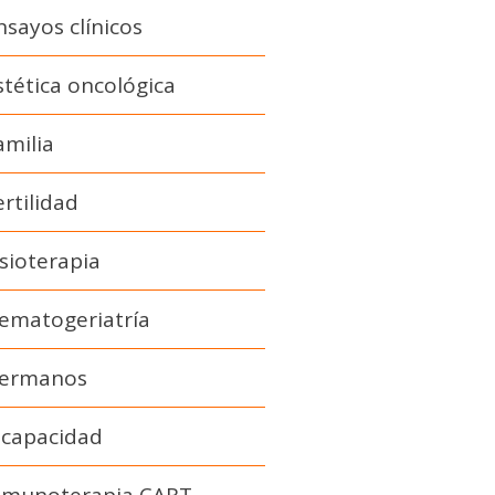
nsayos clínicos
stética oncológica
amilia
ertilidad
isioterapia
ematogeriatría
ermanos
ncapacidad