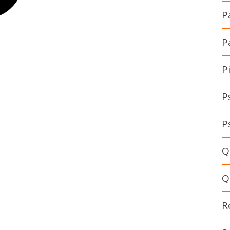
P
P
P
P
P
Q
Q
R