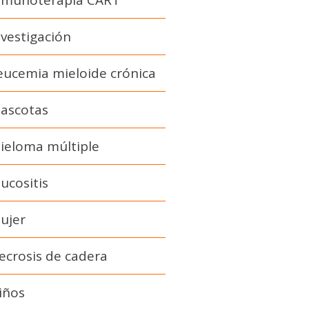
nmunoterapia CART
nvestigación
eucemia mieloide crónica
ascotas
ieloma múltiple
ucositis
ujer
ecrosis de cadera
iños