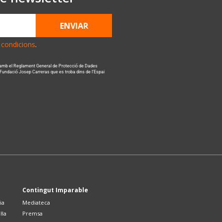
ENVIAR
s condicions
.
 amb el Reglament General de Protecció de Dades
 Fundació Josep Carreras que es troba dins de l’Espai
Contingut Imparable
ia
Mediateca
·la
Premsa