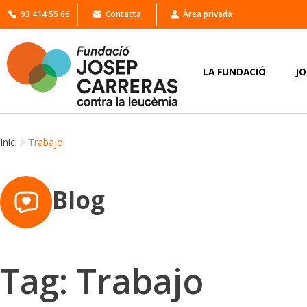
93 414 55 66
Contacta
Àrea privada
LA FUNDACIÓ
J
Inici
>
Trabajo
Blog
Tag: Trabajo