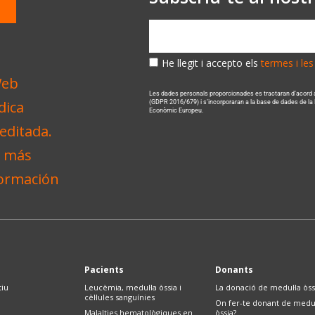
He llegit i accepto els
termes i le
Les dades personals proporcionades es tractaran d’acord
(GDPR 2016/679) i s’incorporaran a la base de dades de la
Econòmic Europeu.
Pacients
Donants
tiu
Leucèmia, medul·la òssia i
La donació de medul·la òss
cèl·lules sanguínies
On fer-te donant de medul
Malalties hematològiques en
òssia?