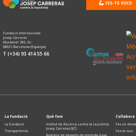
FES-TE SOCI!
Fundació Internacional
Josep Carreras
Muntaner 383, 2n
08021-Barcelona (Espanya)
T (+34) 93 414 55 66
La Fundació
Què fem
Col·labora
La Fundació
Institut de Recerca contra la Leucèmia
Fes un dona
Josep Carreras (IJC)
Transparència
Fes-te soci
Registre de donants de medul·la òssia