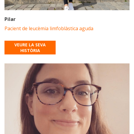
Pilar
Pacient de leucèmia limfoblàstica aguda
VEURE LA SEVA
HISTÒRIA