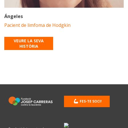
Ángeles
Pacient de limfoma de Hodgkin
VEURE LA SEVA
HISTÒRIA
FES-TE SOCI!