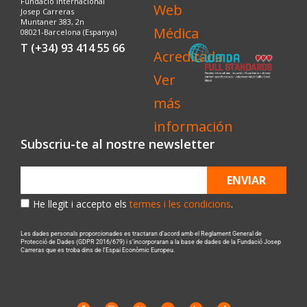
Fundació Internacional
Josep Carreras
Muntaner 383, 2n
08021-Barcelona (Espanya)
T (+34) 93 414 55 66
Subscriu-te al nostre newsletter
ENVIAR
He llegit i accepto els
termes i les condicions
.
Les dades personals proporcionades es tractaran d’acord amb el Reglament General de
Protecció de Dades (GDPR 2016/679) i s’incorporaran a la base de dades de la Fundació Josep
Carreras que es troba dins de l’Espai Econòmic Europeu.