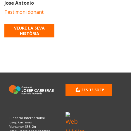
Jose Antonio
Testimoni donant
VEURE LA SEVA
HISTÒRIA
FES-TE SOCI!
Fundació Internacional
Josep Carreras
Muntaner 383, 2n
08021-Barcelona (Espanya)