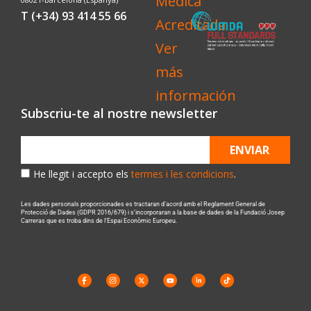
T (+34) 93 414 55 66
Subscriu-te al nostre newsletter
ENVIAR
He llegit i accepto els
termes i les condicions
.
Les dades personals proporcionades es tractaran d’acord amb el Reglament General de
Protecció de Dades (GDPR 2016/679) i s’incorporaran a la base de dades de la Fundació Josep
Carreras que es troba dins de l’Espai Econòmic Europeu.