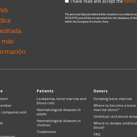
I have read and accept the
terms 
The personal data provided will be treated in accordance 
2016/679) and will be incorporated into the database of t
within the European Economic Area.
te
Patients
Donors
tion!
Leukaemia, bone marrow and
Donating bone marrow
blood cells
member
Where to become a bone
Haematological diseases in
marrow donor?
e companies and
adults
Umbilical cord blood dona
Haematological diseases in
ll
Where to donate umbilica
children
blood?
Treatments
FAQ
nitiatives