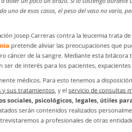
a doler un poco un brazo. Si lo sostengo durante 
a uno de esos casos, el peso del vaso no varía, p
ión Josep Carreras contra la leucemia trata de 
mia
pretende aliviar las preocupaciones que pu
tro cáncer de la sangre. Mediante esta bitácora
r de interés para los pacientes, expacientes o
ente médicos. Para esto tenemos a disposición 
s y sus tratamientos
, y el
servicio de consultas 
s sociales, psicológicos, legales, útiles pa
atados serán contenidos realizados personalmen
ntrevistaremos a profesionales de otras entidad