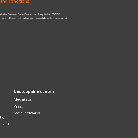
and conditions
.
with the General Data Protection Regulation (GDPR
he Josep Carreras Leukaemia Foundation that is located
Unstoppable content
Mediateca
Press
Social Networks
tion
l cord