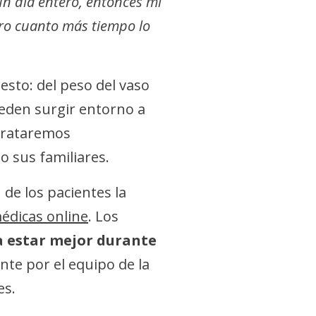
un día entero, entonces mi
ero cuanto más tiempo lo
esto: del peso del vaso
eden surgir entorno a
 trataremos
 sus familiares.
de los pacientes la
médicas online
. Los
ra estar mejor durante
te por el equipo de la
es.