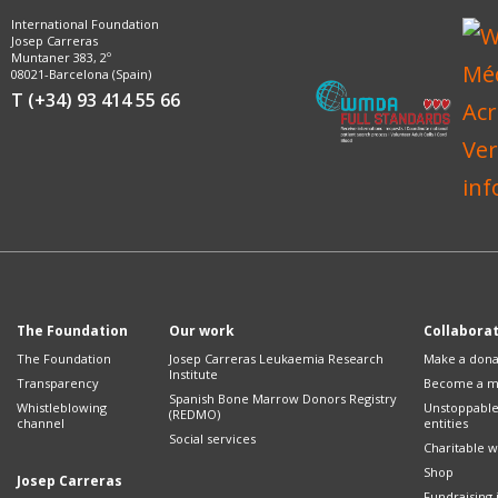
International Foundation
Josep Carreras
Muntaner 383, 2º
08021-Barcelona (Spain)
T (+34) 93 414 55 66
The Foundation
Our work
Collabora
The Foundation
Josep Carreras Leukaemia Research
Make a dona
Institute
Transparency
Become a 
Spanish Bone Marrow Donors Registry
Whistleblowing
Unstoppabl
(REDMO)
channel
entities
Social services
Charitable wi
Shop
Josep Carreras
Fundraising i