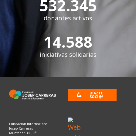
532.345
donantes activos
14.588
iniciativas solidarias
¡HAZTE
SOCI@!
Fundación Internacional
Josep Carreras
Muntaner 383, 2º