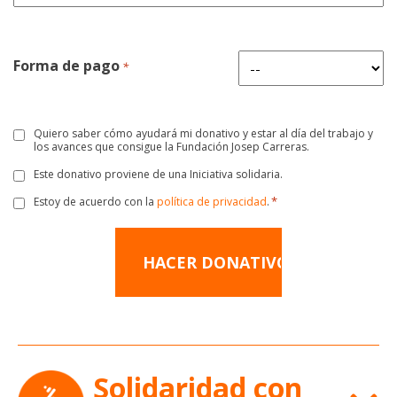
(piso,
vía
puerta,...)
*
Forma de pago
*
Quiero saber cómo ayudará mi donativo y estar al día del trabajo y
Consentimiento
los avances que consigue la Fundación Josep Carreras.
Este donativo proviene de una Iniciativa solidaria.
Consentimiento
*
Estoy de acuerdo con la
política de privacidad
.
Consentimiento
*
Solidaridad con