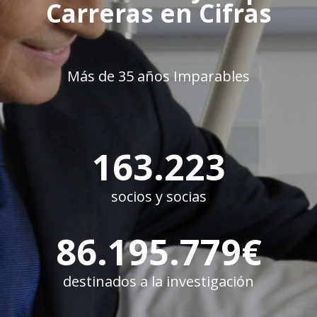
Carreras en Cifras
Más de 35 años Imparables
163.223
socios y socias
86.195.779
€
destinados a la investigación