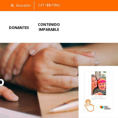
CAT
ES
ENG
CONTENIDO
S
DONANTES
IMPARABLE
o