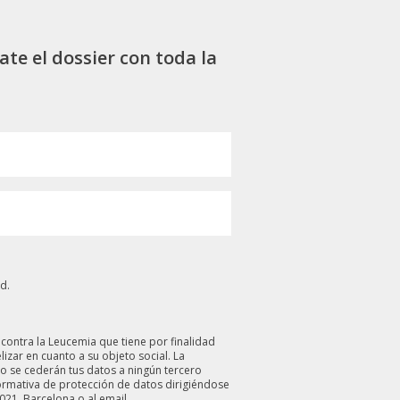
ate el dossier con toda la
d.
 contra la Leucemia que tiene por finalidad
izar en cuanto a su objeto social. La
o se cederán tus datos a ningún tercero
normativa de protección de datos dirigiéndose
021, Barcelona o al email