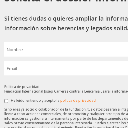
Si tienes dudas o quieres ampliar la informac
información sobre herencias y legados solida
Nombre
(Obligatorio)
Email
(Obligatorio)
Política de privacidad
Fundación Internacional Josep Carreras contra la Leucemia usará la informa
He leído, entiendo y acepto la
política de privacidad
.
Si no eres ya socio o colaborador de la Fundación, tus datos pasarán a integ
llevar a cabo acciones comerciales, de promoción y cualquier otro tipo de ac
información se gestionará internamente por parte de los departamentos de l
salvo previo consentimiento de la persona interesada. Puedes ejercitar los
por escrito al responsable del tratamiento: Fundación Internacional Josep Ca