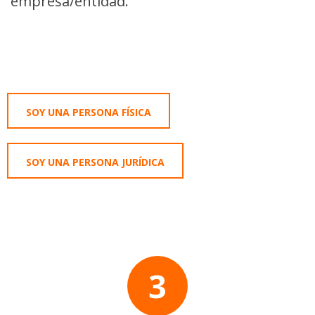
empresa/entidad.
Campo
SOY UNA PERSONA FÍSICA
tipo
de
SOY UNA PERSONA JURÍDICA
persona