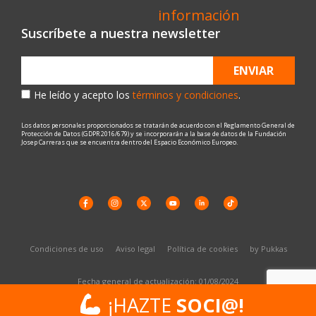
Suscríbete a nuestra newsletter
ENVIAR
He leído y acepto los
términos y condiciones
.
Los datos personales proporcionados se tratarán de acuerdo con el Reglamento General de
Protección de Datos (GDPR 2016/679) y se incorporarán a la base de datos de la Fundación
Josep Carreras que se encuentra dentro del Espacio Económico Europeo.
Condiciones de uso
Aviso legal
Política de cookies
by Pukkas
Fecha general de actualización: 01/08/2024
¡HAZTE
¡HAZTE
SOCI@!
SOCI@!