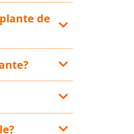
plante de
tante?
le?