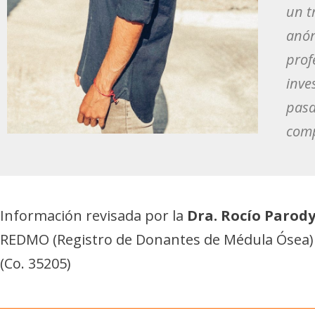
un t
anón
prof
inve
pasa
comp
Información revisada por la
Dra. Rocío Parod
REDMO (Registro de Donantes de Médula Ósea) y
(Co. 35205)