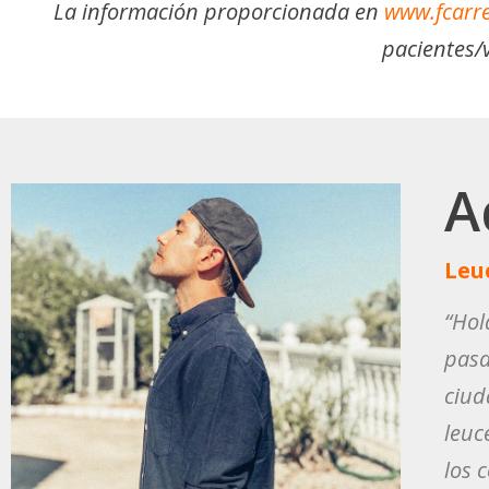
La información proporcionada en
www.fcarre
pacientes/v
A
Leu
“Hol
pasa
ciud
leuc
los 