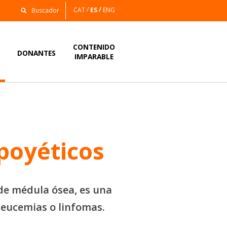
CAT
ES
ENG
CONTENIDO
S
DONANTES
IMPARABLE
poyéticos
de médula ósea, es una
leucemias o linfomas.