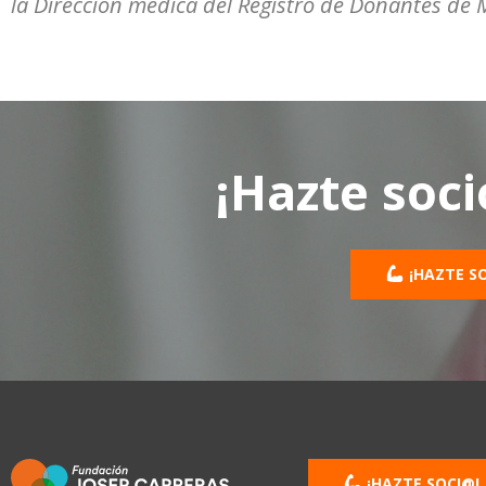
la Dirección médica del Registro de Donantes de
¡Hazte soci
¡HAZTE S
¡HAZTE SOCI@!