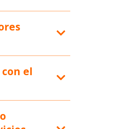
ores
 con el
 o