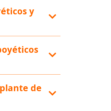
éticos y
poyéticos
plante de