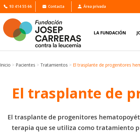
93 414 55 66
Contacta
Área privada
LA FUNDACIÓN
J
Inicio
>
Pacientes
>
Tratamientos
>
El trasplante de progenitores h
El trasplante de 
El trasplante de progenitores hematopoyét
terapia que se utiliza como tratamiento 