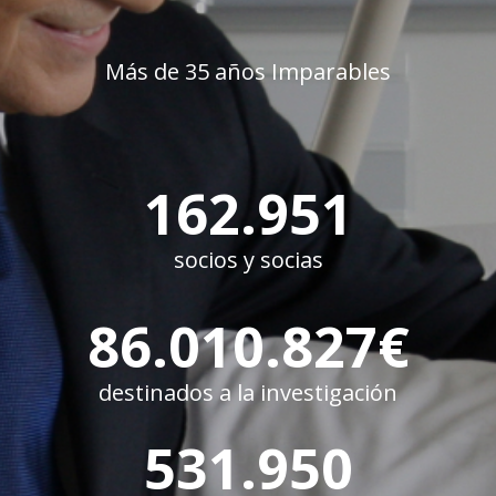
Más de 35 años Imparables
163.302
socios y socias
86.195.779
€
destinados a la investigación
532.172