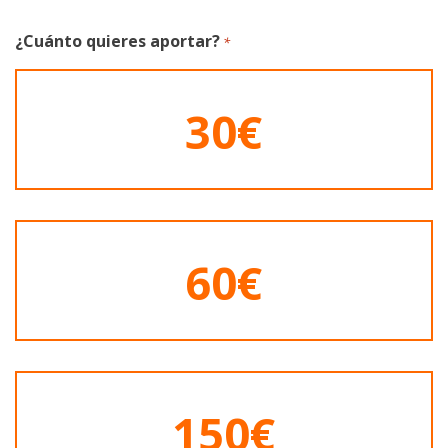
¿Cuánto quieres aportar?
*
30€
60€
150€