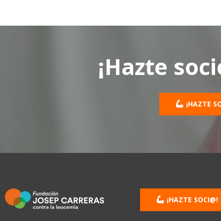
¡Hazte soci
¡HAZTE S
¡HAZTE SOCI@!