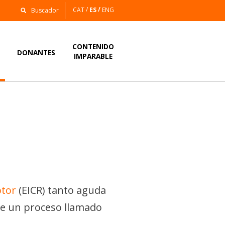
CAT
ES
ENG
CONTENIDO
S
DONANTES
IMPARABLE
ptor
(EICR) tanto aguda
te un proceso llamado