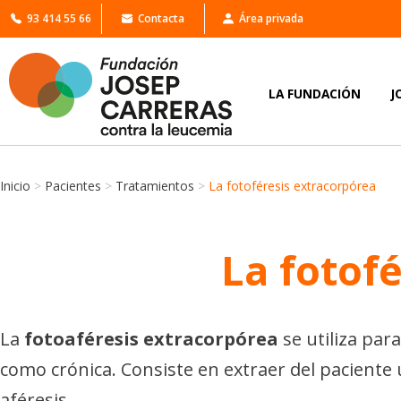
93 414 55 66
Contacta
Área privada
LA FUNDACIÓN
J
Inicio
>
Pacientes
>
Tratamientos
>
La fotoféresis extracorpórea
La fotof
La
fotoaféresis extracorpórea
se utiliza para
como crónica. Consiste en extraer del pacient
aféresis.