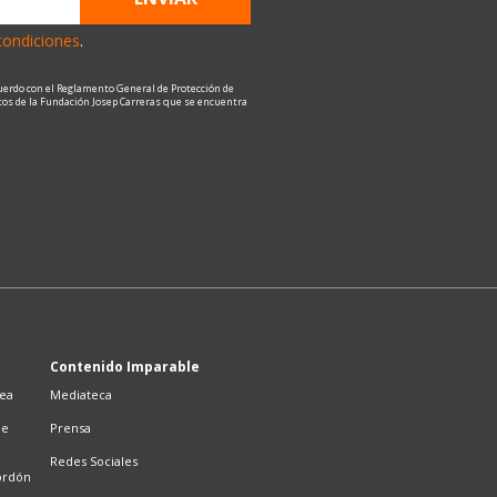
condiciones
.
uerdo con el Reglamento General de Protección de
atos de la Fundación Josep Carreras que se encuentra
Contenido Imparable
sea
Mediateca
de
Prensa
Redes Sociales
ordón