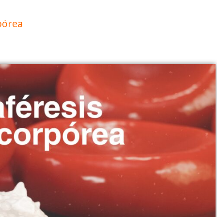
pórea