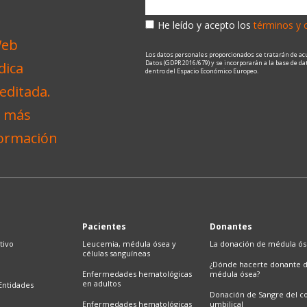
He leído y acepto los
términos y 
Los datos personales proporcionados se tratarán de ac
Datos (GDPR 2016/679) y se incorporarán a la base de d
dentro del Espacio Económico Europeo.
Pacientes
Donantes
tivo
Leucemia, médula ósea y
La donación de médula ó
células sanguíneas
¿Dónde hacerte donante 
Enfermedades hematológicas
médula ósea?
en adultos
Entidades
Donación de Sangre del c
Enfermedades hematológicas
umbilical