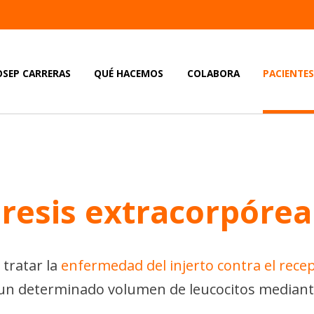
OSEP CARRERAS
QUÉ HACEMOS
COLABORA
PACIENTE
éresis extracorpórea
 tratar la
enfermedad del injerto contra el rece
e un determinado volumen de leucocitos median