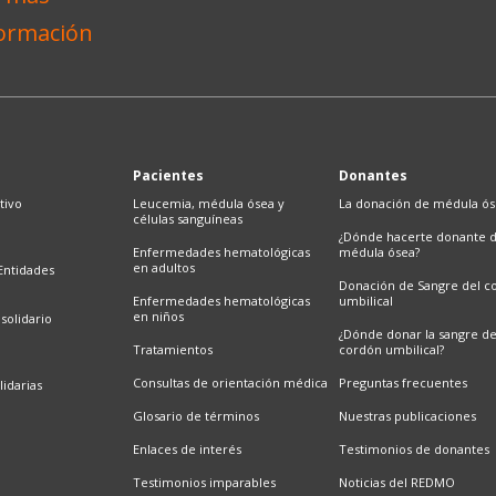
Pacientes
Donantes
tivo
Leucemia, médula ósea y
La donación de médula ó
células sanguíneas
¿Dónde hacerte donante 
Enfermedades hematológicas
médula ósea?
en adultos
Entidades
Donación de Sangre del c
Enfermedades hematológicas
umbilical
en niños
solidario
¿Dónde donar la sangre d
Tratamientos
cordón umbilical?
Consultas de orientación médica
Preguntas frecuentes
lidarias
Glosario de términos
Nuestras publicaciones
Enlaces de interés
Testimonios de donantes
Testimonios imparables
Noticias del REDMO