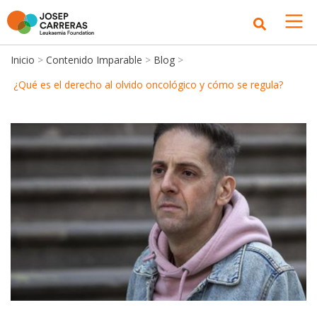
Inicio
>
Contenido Imparable
>
Blog
>
¿Qué es el derecho al olvido oncológico y cómo se regula?