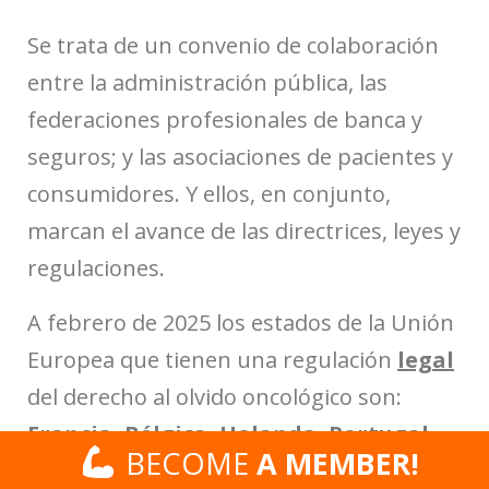
Se trata de un convenio de colaboración
entre la administración pública, las
federaciones profesionales de banca y
seguros; y las asociaciones de pacientes y
consumidores. Y ellos, en conjunto,
marcan el avance de las directrices, leyes y
regulaciones.
A febrero de 2025 los estados de la Unión
Europea que tienen una regulación
legal
del derecho al olvido oncológico son:
Francia, Bélgica, Holanda, Portugal,
BECOME
BECOME
A MEMBER!
A MEMBER!
Rumanía, España
(junio 2023),
Chipre