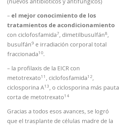
(nuevos antibióticos y antifúngicos)
–
el mejor conocimiento de los
tratamientos de acondicionamiento
7
8
con ciclofosfamida
, dimetilbusulfán
,
9
busulfán
e irradiación corporal total
10
fraccionada
.
– la profilaxis de la EICR con
11
12
metotrexato
, ciclofosfamida
,
13
ciclosporina A
, o ciclosporina más pauta
14
corta de metotrexato
Gracias a todos esos avances, se logró
que el trasplante de células madre de la