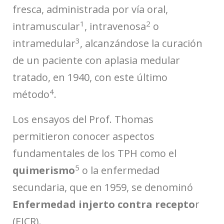
fresca, administrada por vía oral,
1
2
intramuscular
, intravenosa
o
3
intramedular
, alcanzándose la curación
de un paciente con aplasia medular
tratado, en 1940, con este último
4
método
.
Los ensayos del Prof. Thomas
permitieron conocer aspectos
fundamentales de los TPH como el
5
quimerismo
o la enfermedad
secundaria, que en 1959, se denominó
Enfermedad injerto contra recepto
r
(EICR).