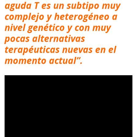
aguda T es un subtipo muy
complejo y heterogéneo a
nivel genético y con muy
pocas alternativas
terapéuticas nuevas en el
momento actual”.