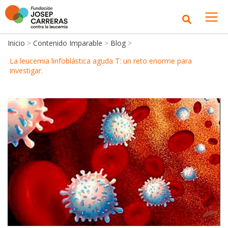
Inicio
>
Contenido Imparable
>
Blog
>
La leucemia linfoblástica aguda T: un reto enorme para
investigar.