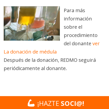
Para más
información
sobre el
procedimiento
del donante
ver
La donación de médula
Después de la donación, REDMO seguirá
periódicamente al donante.
¡HAZTE
¡HAZTE
SOCI@!
SOCI@!