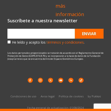
Suscríbete a nuestra newsletter
ENVIAR
He leído y acepto los
términos y condiciones
.
Los datos personales proporcionados se tratarán de acuerdo con el Reglamento General de
Protección de Datos (GDPR 2016/679) y se incorporarán a la base de datos de la Fundación
Josep Carreras que se encuentra dentro del Espacio Económico Europeo.
Condiciones de uso
Aviso legal
Política de cookies
by Pukkas
Fecha general de actualización: 01/08/2024