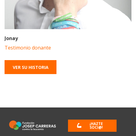
Jonay
Testimonio donante
VER SU HISTORIA
¡HAZTE
SOCI@!