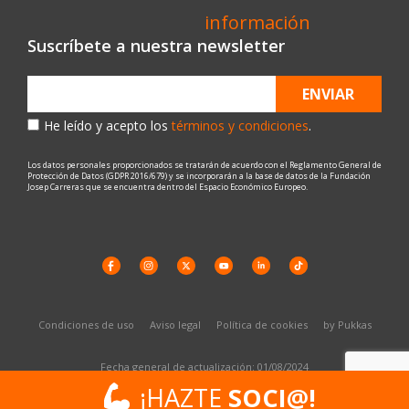
Suscríbete a nuestra newsletter
ENVIAR
He leído y acepto los
términos y condiciones
.
Los datos personales proporcionados se tratarán de acuerdo con el Reglamento General de
Protección de Datos (GDPR 2016/679) y se incorporarán a la base de datos de la Fundación
Josep Carreras que se encuentra dentro del Espacio Económico Europeo.
Condiciones de uso
Aviso legal
Política de cookies
by Pukkas
Fecha general de actualización: 01/08/2024
¡HAZTE
¡HAZTE
SOCI@!
SOCI@!