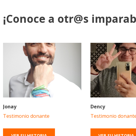
¡Conoce a otr@s imparab
Jonay
Dency
Testimonio donante
Testimonio donant
VER SU HISTORIA
VER SU HISTORIA