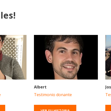
les!
Albert
Jo
e
Testimonio donante
Te
VER SU HISTORIA