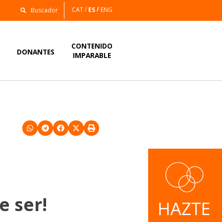
CAT
ES
ENG
CONTENIDO
S
DONANTES
IMPARABLE
e ser!