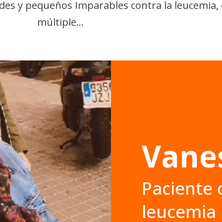
des y pequeños Imparables contra la leucemia, 
múltiple…
Vane
Paciente d
leucemia