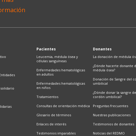
Pacientes
Donantes
tivo
Leucemia, médula ósea y
La donación de médula ó
células sanguíneas
¿Dónde hacerte donante 
Enfermedades hematológicas
médula ósea?
en adultos
Entidades
Donación de Sangre del c
Enfermedades hematológicas
umbilical
en niños
solidario
¿Dónde donar la sangre d
Tratamientos
cordón umbilical?
Consultas de orientación médica
Preguntas frecuentes
lidarias
Glosario de términos
Nuestras publicaciones
Enlaces de interés
Testimonios de donantes
Testimonios imparables
Noticias del REDMO