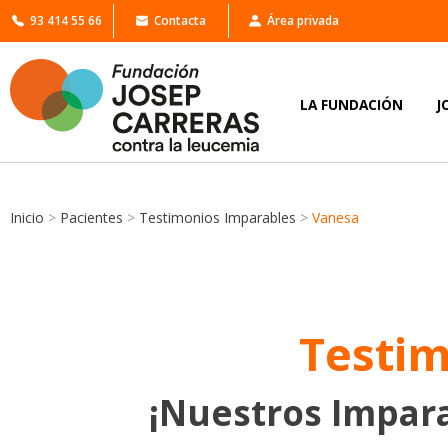
93 414 55 66
Contacta
Área privada
LA FUNDACIÓN
J
Inicio
>
Pacientes
>
Testimonios Imparables
>
Vanesa
Testim
¡Nuestros Impara