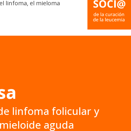
el linfoma, el mieloma
sa
e linfoma folicular y
 mieloide aguda